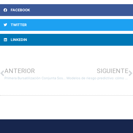
FACEBOOK
TWITTER
LINKEDIN
ANTERIOR
SIGUIENTE
Primera Bursatilización Conjunta Sostenible en México: Un Paso Hacia el Futuro Financiero
Modelos de riesgo predictivo: cómo anticipar decisiones clave en tu empresa sin depender solo de la intuición