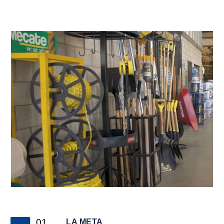
01
LA META