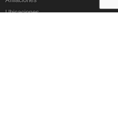
Ubicaciones
Fuentes Fondeo
Código de ética
Casos de Éxito
Grupo Estructuras y Perfiles
Dock Arrendadora
Créditos