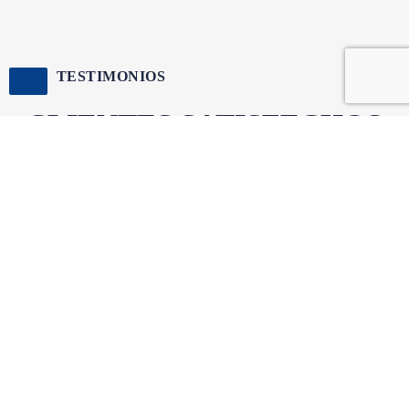
TESTIMONIOS
CLIENTES SATISFECHOS
“En Proaktiva entendieron mi negocio y rápidamente
me mostraron las opciones de financiamiento posible
y real…”
- Osvaldo Diaz
“Al principio dudaba y me resistía a tomar crédito
para mi negocio, el análisis que hicieron me mostró