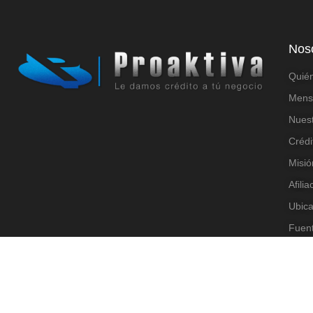
Nos
Quié
Mensa
Nuest
Crédi
Misió
Afili
Ubic
Fuen
Códig