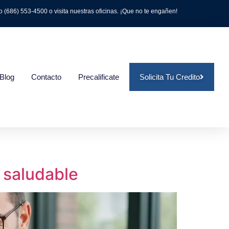
(686) 553-4500 o visita nuestras oficinas. ¡Que no te engañen!
Blog
Contacto
Precalificate
Solicita Tu Credito
 saludable