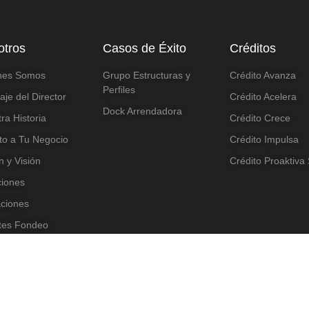
otros
Casos de Éxito
Créditos
nes Somos
Grupo Estructuras y
Crédito Avanza
Perfiles
je del Director
Crédito Acelera
Dock Arrendadora
ra Historia
Crédito Crece
to a Tu Negocio
Crédito Impulsa
n y Visión
Crédito Proaktiva
aciones
aciones
tes Fondeo
o de ética