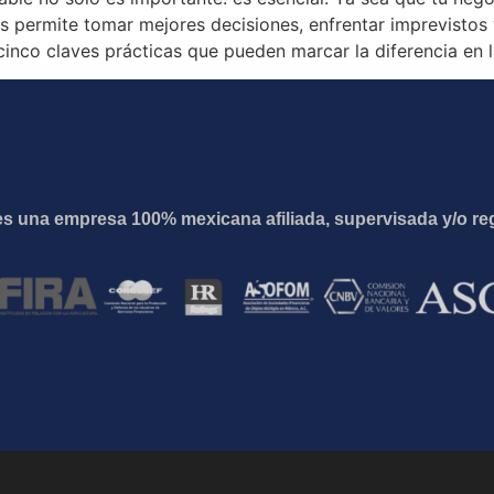
as permite tomar mejores decisiones, enfrentar imprevisto
inco claves prácticas que pueden marcar la diferencia en l
es una empresa 100% mexicana afiliada, supervisada y/o re