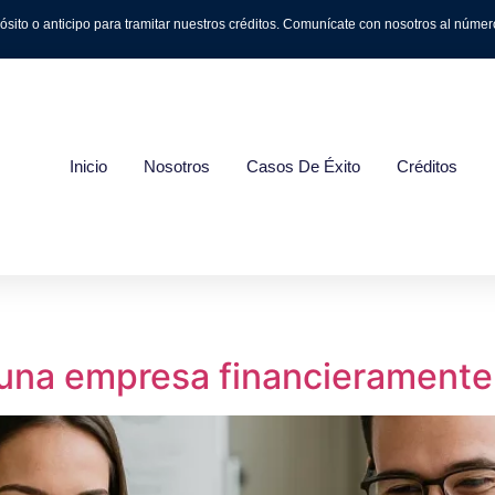
o o anticipo para tramitar nuestros créditos. Comunícate con nosotros al número 
Inicio
Nosotros
Casos De Éxito
Créditos
una empresa financieramente