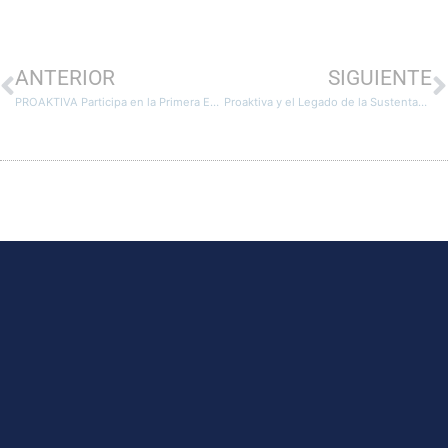
ANTERIOR
SIGUIENTE
PROAKTIVA Participa en la Primera Emisión Conjunta de un Bono Sostenible: Abriendo Nuevas Oportunidades de Crecimiento
Proaktiva y el Legado de la Sustentabilidad: Compromiso Empresarial