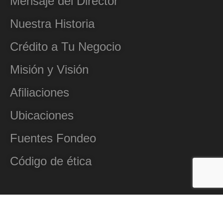
Mensaje del Director
Nuestra Historia
Crédito a Tu Negocio
Misión y Visión
Afiliaciones
Ubicaciones
Fuentes Fondeo
Código de ética
Casos de Éxito