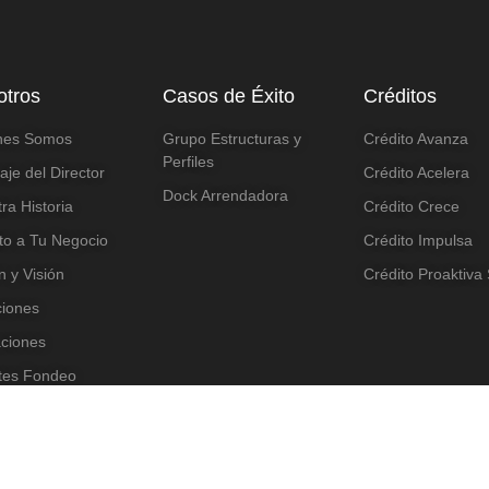
otros
Casos de Éxito
Créditos
nes Somos
Grupo Estructuras y
Crédito Avanza
Perfiles
je del Director
Crédito Acelera
Dock Arrendadora
ra Historia
Crédito Crece
to a Tu Negocio
Crédito Impulsa
n y Visión
Crédito Proaktiva
aciones
aciones
tes Fondeo
o de ética