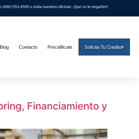
(686) 553-4500 o visita nuestras oficinas. ¡Que no te engañen!
Blog
Contacto
Precalificate
Solicita Tu Credito
ring, Financiamiento y