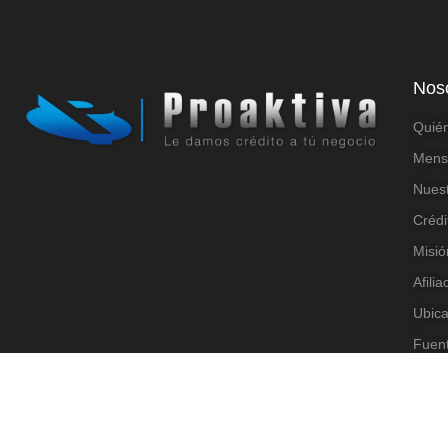
Nos
Quié
Mensa
Nuest
Crédi
Misió
Afili
Ubic
Fuen
Códig