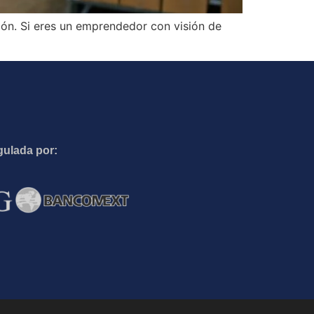
ión. Si eres un emprendedor con visión de
gulada por: