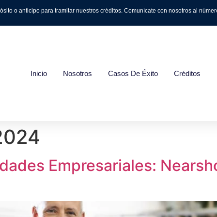
o o anticipo para tramitar nuestros créditos. Comunícate con nosotros al número 
Inicio
Nosotros
Casos De Éxito
Créditos
2024
dades Empresariales: Nearsho